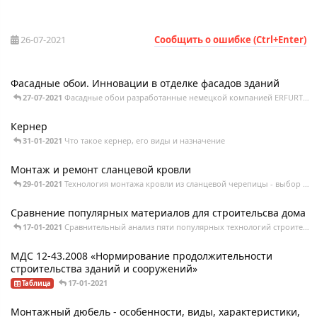
26-07-2021
Сообщить о ошибке (Ctrl+Enter)
Фасадные обои. Инновации в отделке фасадов зданий
27-07-2021
Фасадные обои разработанные немецкой компанией ERFURT появились в широкой продаже еще в
Кернер
31-01-2021
Что такое кернер, его виды и назначение
Монтаж и ремонт сланцевой кровли
29-01-2021
Технология монтажа кровли из сланцевой черепицы - выбор раскладки, устройство обрешетки,
Сравнение популярных материалов для строительсва дома
17-01-2021
Сравнительный анализ пяти популярных технологий строительства - кирпич, пеноблок, клееный
МДС 12-43.2008 «Нормирование продолжительности
строительства зданий и сооружений»
17-01-2021
Таблица
Монтажный дюбель - особенности, виды, характеристики,