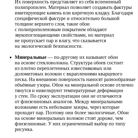
Их поверхность представляет из себя вспененный
полипропилен. Материал позволяет создавать фактуры
имитирующие камень или кирпчную кладку. Благодаря
специфической фактуре и относительно большой
толщине верхнего слоя, такие обои
с полипропиленовым покрытием обладают
звукопоглощающими свойствами, но материал
не пропускает пар и влагу, что сказывается
на экологической безопасности.
Минеральные
— по-другому их называют обои
на основе стекловолокна. Структура обоев состоит
из плотно переплетенных известняковых или
доломитовых волокон с вкраплениями кварцевого
песка. На внешнюю поверхность наносят разнообразные
объёмные узоры. Обои на минеральной основе отлично
тянутся и нивелируют температурные деформации
у стен. По сроку эксплуатации они не отличаются
от флизелиновых аналогов. Между минеральными
волокнами есть небольшие зазоры, через которые
проходит пар. Поэтому они более экологичные. Обои
на основе минеральных волокон стоят дороже, чем
флизелиновые. У них ограниченный выбор по типу
рисунка.