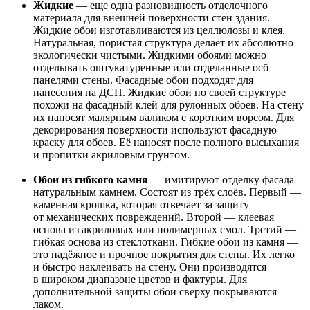
Жидкие
— еще одна разновидность отделочного
материала для внешней поверхности стен здания.
Жидкие обои изготавливаются из целлюлозы и клея.
Натуральная, пористая структура делает их абсолютно
экологически чистыми. Жидкими обоями можно
отделывать оштукатуренные или отделанные осб —
панелями стены. Фасадные обои подходят для
нанесения на ДСП. Жидкие обои по своей структуре
похожи на фасадный клей для рулонных обоев. На стену
их наносят малярным валиком с коротким ворсом. Для
декорирования поверхности используют фасадную
краску для обоев. Её наносят после полного высыхания
и пропитки акриловым грунтом.
Обои из гибкого камня
— имитируют отделку фасада
натуральным камнем. Состоят из трёх слоёв. Первый —
каменная крошка, которая отвечает за защиту
от механических повреждений. Второй — клеевая
основа из акриловых или полимерных смол. Третий —
гибкая основа из стеклоткани. Гибкие обои из камня —
это надёжное и прочное покрытия для стены. Их легко
и быстро наклеивать на стену. Они производятся
в широком диапазоне цветов и фактуры. Для
дополнительной защиты обои сверху покрываются
лаком.