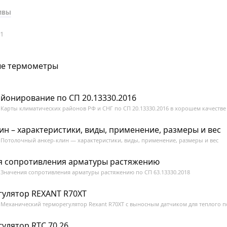
ивы
21
е термометры
йонирование по СП 20.13330.2016
Карты климатических районов РФ и СНГ по СП 20.13330.2016 в хорошем качестве
ин – характеристики, виды, применение, размеры и вес
Потолочный анкер-клин — характеристики, виды, применение, размеры и вес
я сопротивления арматуры растяжению
Значения сопротивления арматуры растяжению по СП 63.13330.2018
гулятор REXANT R70XT
Механический терморегулятор Rexant R70XT с выносным датчиком для теплого п
улятор RTC 70.26