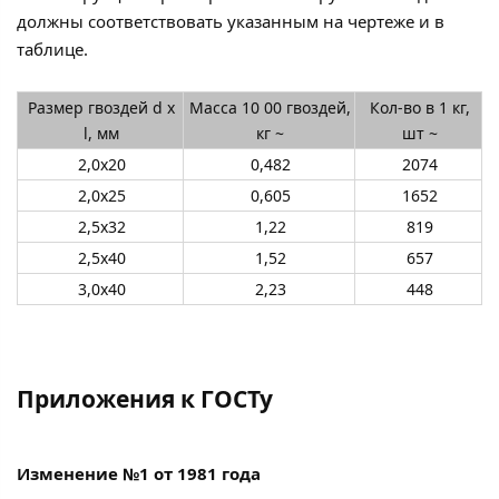
должны соответствовать указанным на чертеже и в
таблице.
Размер гвоздей d х
Масса 10 00 гвоздей,
Кол-во в 1 кг,
l, мм
кг ~
шт ~
2,0х20
0,482
2074
2,0х25
0,605
1652
2,5х32
1,22
819
2,5х40
1,52
657
3,0х40
2,23
448
Приложения к ГОСТу
Изменение №1 от 1981 года