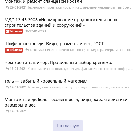
Монтаж и ремонт сланцевой кровли
29-01-2021
Технология монтажа кровли из сланцевой черепицы - выбор раскладки, устройство обрешетки,
МДС 12-43.2008 «Нормирование продолжительности
строительства зданий и сооружений»
17-01-2021
Таблица
Шиферные гвозди. Виды, размеры и вес, ГОСТ
17-01-2021
Все о шиферных гвоздях: виды, размеры и вес, применение, ГОСТы и ТУ, технология
Таблица
Чем крепить шифер. Правильный выбор крепежа.
17-01-2021
Какие метизы используются для фиксации волнового шифера, и почему нельзя использовать
Толь — забытый кровельный материал
17-01-2021
Толь — дешевый «брат» рубероида. Применение, характеристики, виды, марки, ГОСТ
Монтажный дюбель - особенности, виды, характеристики,
размеры и вес
17-01-2021
На главную