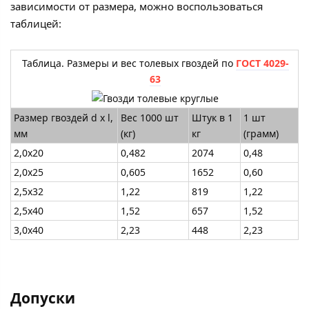
зависимости от размера, можно воспользоваться
таблицей:
Таблица. Размеры и вес толевых гвоздей по
ГОСТ 4029-
63
Размер гвоздей d х l,
Вес 1000 шт
Штук в 1
1 шт
мм
(кг)
кг
(грамм)
2,0х20
0,482
2074
0,48
2,0х25
0,605
1652
0,60
2,5х32
1,22
819
1,22
2,5х40
1,52
657
1,52
3,0х40
2,23
448
2,23
Допуски