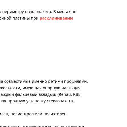
 периметру стеклопакета. В местах не
вочной платины при
расклинивании
ша совместимые именно с этими профилями.
и жесткости, имеющая опорную часть для
Каждый фальцевый вкладыш (Rehau, KBE,
ивая прочную установку стеклопакета.
лен, полистирол или полиэтилен.
рименять с различными (но не со всеми)