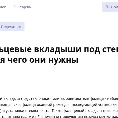
лог
Разделы
Поделиться
ьцевые вкладыши под стекл
ля чего они нужны
 вкладыш под стеклопакет, или выравниватель фальца - небол
ающая скос фальца оконной рамы для последующей установки
ы
) и установки стеклопакета. Также фальцевый вкладыш позволя
ета, отводя влагу и обеспечивая циркуляцию воздуха между ра