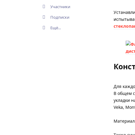
Участники
Устанавли
Подписки
испытыва
стеклопа
Ещё...
Конс
Для кажд
В общем с
укладки н
Veka, Mon
Материал
Также сущ