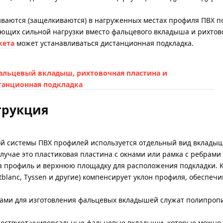
ваются (защелкиваются) в нагруженных местах профиля ПВХ по
ющих сильной нагрузки вместо фальцевого вкладыша и рихто
кета
может устанавливаться дистанционная подкладка.
трукция
ой системы ПВХ профилей используется отдельный вид вклады
лучае это пластиковая пластина с окнами или рамка с ребрам
а профиль и верхнюю площадку для расположения подкладки. 
tblanc, Tyssen и другие) компенсирует уклон профиля, обеспеч
ами для изготовления фальцевых вкладышей служат полипропи
ествуют универсальные фальцевые вкладыши, которые можно п