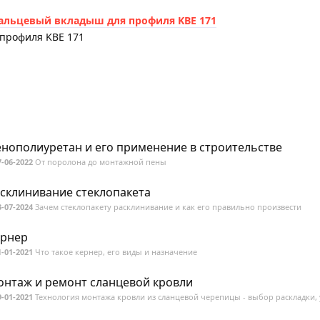
 профиля KBE 171
нополиуретан и его применение в строительстве
7-06-2022
От поролона до монтажной пены
склинивание стеклопакета
3-07-2024
Зачем стеклопакету расклинивание и как его правильно произвести
ернер
1-01-2021
Что такое кернер, его виды и назначение
нтаж и ремонт сланцевой кровли
9-01-2021
Технология монтажа кровли из сланцевой черепицы - выбор раскладки, 