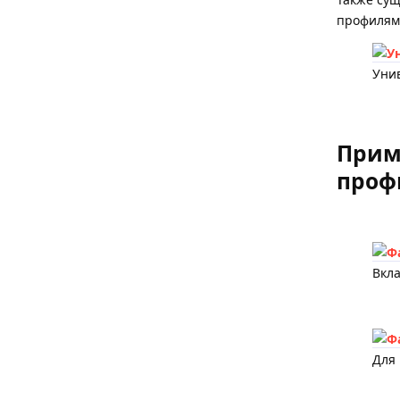
профилям
Уни
Прим
проф
Вкл
Для