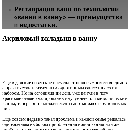
Реставрация ванн по технологии
«ванна в ванну» — преимущества
и недостатки.
Акриловый вкладыш в ванну
Еще в далекие советские времена строилось множество домов
с практически неизменным однотипным сантехническим
набором. Но на сегодняшний день уже канули в лету
красивые белые эмалированные чугунные или металлические
ванны, теперь они выглядят желтыми с множеством видимых
пор.
Еще совсем недавно такая проблема в каждой семье решалась
однозначным выбором приобретения новой ванны или же
прибегали к услугам окрашивания уже потерявшей вид