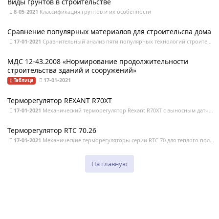
Виды грунтов в строительстве
8-05-2021
Классификация грунтов и их особенности
Сравнение популярных материалов для строительсва дома
17-01-2021
Сравнительный анализ пяти популярных технологий строительства - кирпич, пеноблок, клееный
МДС 12-43.2008 «Нормирование продолжительности
строительства зданий и сооружений»
17-01-2021
Таблица
Терморегулятор REXANT R70XT
17-01-2021
Механический терморегулятор Rexant R70XT с выносным датчиком для теплого пола, греющего
Терморегулятор RTC 70.26
17-01-2021
Механические терморегуляторы серии RTC 70 для теплого пола. Характеристики, фото,
На главную