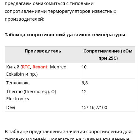
предлагаем ознакомиться с типовыми
сопротивлениями терморегуляторов известных
производителей:
Таблица сопротивлений датчиков температуры:
Производитель
Сопротивление (кОм
при 25С)
Китай (
RTC
,
Rexant
, Мenred,
10
Еekaibin и пр.)
Теплолюкс
6,8
Thermo (thermoreg), OJ
12
Electronics
Devi
15/ 16,7/100
В таблице представлены значения сопротивления для
типовых моделей. Полагаться на 100% на эти данные