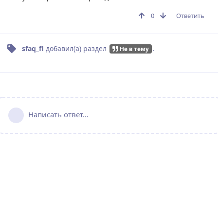
0
Ответить
sfaq_fl
добавил(а)
раздел
.
Не в тему
Написать ответ...