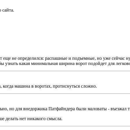
 сайта.
от еще не определился: распашные и подъемные, но уже сейчас
ь бы узнать какая минимальная ширина ворот подойдет для легко
 когда машина в воротах, протиснуться сложно.
льно, но для внедоржика Патфайндера были маловаты - въезжал 
ьше делать нет никакого смысла.