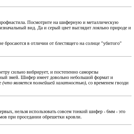
т профнастила. Посмотрите на шиферную и металлическую
 изначальный вид. Да и серый цвет выглядит лояльно природе и
не бросаются в отличии от блестящего на солнце "убитого"
етру сильно вибрирует, и постепенно саморезы
ушный змей. Шифер имеет довольно небольшой формат и
ке
(что является полнейшей халатностью)
, со временем гвозди
ервых, нельзя использовать совсем тонкий шифер - 6мм - это
мов при проседании обрешетки кровли.