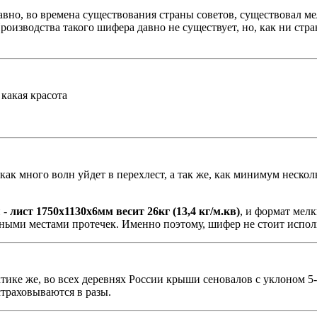
давно, во времена существования страны советов, существовал 
роизводства такого шифера давно не существует, но, как ни стр
какая красота
к как много волн уйдет в перехлест, а так же, как минимум неско
 -
лист 1750х1130х6мм весит 26кг (13,4 кг/м.кв)
, и формат мел
ными местами протечек. Именно поэтому, шифер не стоит испол
ктике же, во всех деревнях России крыши сеновалов с уклоном 5
страховываются в разы.