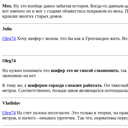
Мох.
Ну это вообще давно забытая история. Когда-то давным-
вот именно он и мог с годами обзавестись покрывом из моха. П
кровлях многих старых домов.
Julia
Oleg74
Хочу шифер с мохом, что бы как в Гренландии жить. Во 
Oleg74
Но нужно понимать что
шифер это не способ сэкономить
, та
экономию на нет.
К тому же,
с шифером гораздо сложнее работать
. Он тяжелый
метров. Соответственно, больше швов являющихся потенциаль
Vladislav
Oleg74
На счет уклона несогласен. Это только в теории, на пра
метров, и ничего - никаких протечек. Так что, нормативы пере