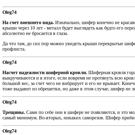
Oleg74
На счет внешнего вида.
Изначально, шифер конечно не красав
крыши через 10 лет - металл будет выглядеть как будто его пе
абсолютно не бросается в глаза.
Да что там, до сих пор можно увидеть крыши перекрытые шифер
профлиста.
Oleg74
Насчет надежности шиферной кровли.
Шиферная кровля гораз
выкручиваются и в итоге, если вовремя не протянуть всю кро
большой вес, за счет чего не вибрирует и его не врывает. Коне
тоже выдавит из обрешетки, но даже в этом случае, шифер не ле
Oleg74
Трещины.
Сами по себе они в шифере не появляются, и это мо
самый минимум. Во-вторых, никаких саморезов. Шифер прибив
Oleg74