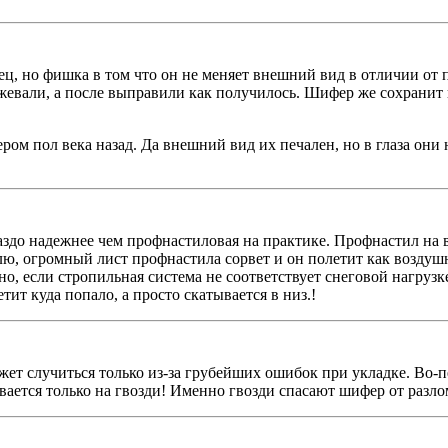
ец, но фишка в том что он не меняет внешний вид в отличии о
режевали, а после выправили как получилось. Шифер же сохранит
ом пол века назад. Да внешний вид их печален, но в глаза они 
до надежнее чем профнастиловая на практике. Профнастил на в
влю, огромный лист профнастила сорвет и он полетит как возд
чно, если стропильная система не соответствует снеговой нагруз
тит куда попало, а просто скатывается в низ.!
жет случиться только из-за грубейших ошибок при укладке. Во-п
ается только на гвозди! Именно гвозди спасают шифер от разло