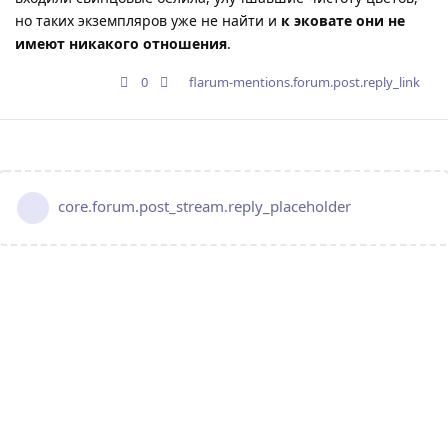
но таких экземпляров уже не найти и
к эковате они не
имеют никакого отношения
.
0
flarum-mentions.forum.post.reply_link
core.forum.post_stream.reply_placeholder