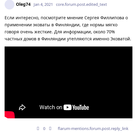
Oleg74
Jan 4, 2021
core.forum.post.edited_text
Если интересно, посмотрите мнение Сергея Филлипова о
применении эковаты в Финляндии, где нормы мягко
говоря очень жесткие. Для информации, около 70%
частных домов в Финляндии утепляются именно Эковатой.
0
flarum-mentions.forum.post.reply_link