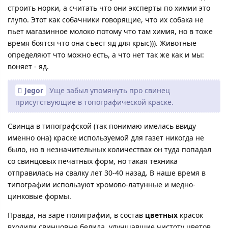
строить норки, а считать что они эксперты по химии это
глупо. Этот как собачники говорящие, что их собака не
пьет магазинное молоко потому что там химия, но в тоже
время боятся что она съест яд для крыс))). Животные
определяют что можно есть, а что нет так же как и мы:
воняет - яд.
Jegor
Уще забыл упомянуть про свинец
присутствующие в топографической краске.
Свинца в типографской (так понимаю имелась ввиду
именно она) краске используемой для газет никогда не
было, но в незначительных количествах он туда попадал
со свинцовых печатных форм, но такая техника
отправилась на свалку лет 30-40 назад. В наше время в
типографии используют хромово-латунные и медно-
цинковые формы.
Правда, на заре полиграфии, в состав
цветных
красок
входили свинцовые белила, улучшавшие чистоту цветов,