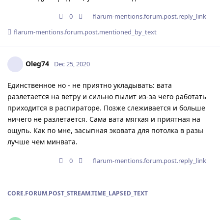
0
flarum-mentions.forum.post.reply_link
flarum-mentions.forum.post.mentioned_by_text
Oleg74
Dec 25, 2020
Единственное но - не приятно укладывать: вата
разлетается на ветру и сильно пылит из-за чего работать
приходится в распираторе. Позже слеживается и больше
ничего не разлетается. Сама вата мягкая и приятная на
ощупь. Как по мне, засыпная эковата для потолка в разы
лучше чем минвата.
0
flarum-mentions.forum.post.reply_link
CORE.FORUM.POST_STREAM.TIME_LAPSED_TEXT