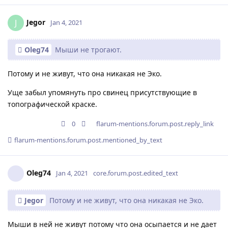
Jegor
J
Jan 4, 2021
Oleg74
Мыши не трогают.
Потому и не живут, что она никакая не Эко.
Уще забыл упомянуть про свинец присутствующие в
топографической краске.
0
flarum-mentions.forum.post.reply_link
flarum-mentions.forum.post.mentioned_by_text
Oleg74
Jan 4, 2021
core.forum.post.edited_text
Jegor
Потому и не живут, что она никакая не Эко.
Мыши в ней не живут потому что она осыпается и не дает