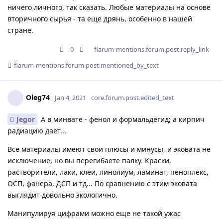
ничего личного, так сказать. Любые материалы на основе
вторичного сырья - та еще дрянь, особенно в нашей
стране.
0
flarum-mentions.forum.post.reply_link
flarum-mentions.forum.post.mentioned_by_text
Oleg74
Jan 4, 2021
core.forum.post.edited_text
Jegor
А в минвате - фенол и формальдегид; а кирпич
радиацию дает...
Все материалы имеют свои плюсы и минусы, и эковата не
исключение, но вы перегибаете палку. Краски,
растворители, лаки, клеи, линолиум, ламинат, пеноплекс,
ОСП, фанера, ДСП и тд... По сравнению с этим эковата
выглядит довольно экологично.
Манипулируя цифрами можно еще не такой ужас