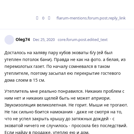
0
flarum-mentions.forum.post.reply_link
Oleg74
Dec 25, 2020
core.forum.post.edited_text
Досталось на халяву пару кубов эковаты б/у (ей был
утеплен потолок бани). Правда не как на фото. а белая, из
перемолотых газет. По началу сомневался в таком
утеплителе, поэтому засыпал ею перекрытие гостевого
дома слоем в 15 см.
Утеплитель мне реально понравился. Никаких проблем с
ним нет и никаких щелей быть не может априори.
Звукоизоляция великолепная. Не горит. Мыши не трогают.
Не так сильно боится намокания - даже не смотря на то,
что не успел закрыть крышу до затяжных дождей - с
эковатой ничего не случилось - просохла без последствий.
Если найду в продаже, утеплю ею и дом.