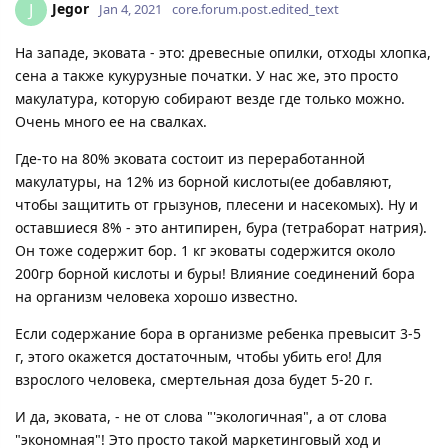
Jegor
J
Jan 4, 2021
core.forum.post.edited_text
На западе, эковата - это: древесные опилки, отходы хлопка,
сена а также кукурузные початки. У нас же, это просто
макулатура, которую собирают везде где только можно.
Очень много ее на свалках.
Где-то на 80% эковата состоит из переработанной
макулатуры, на 12% из борной кислоты(ее добавляют,
чтобы защитить от грызунов, плесени и насекомых). Ну и
оставшиеся 8% - это антипирен, бура (тетраборат натрия).
Он тоже содержит бор. 1 кг эковаты содержится около
200гр борной кислоты и буры! Влияние соединений бора
на организм человека хорошо известно.
Если содержание бора в организме ребенка превысит 3-5
г, этого окажется достаточным, чтобы убить его! Для
взрослого человека, смертельная доза будет 5-20 г.
И да, эковата, - не от слова "'экологичная", а от слова
"экономная"! Это просто такой маркетинговый ход и