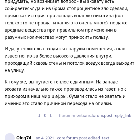
придумать, но возникает вопрос - вы эковату есть
собираетесь? Да и из брома стопроцентное зло сделали,
прямо как история про лошадь и каплю никотина (вот
только это не правда, и капля это очень много), но даже
вредные вещества при правильном применении в
разумных количествах могут приносить пользу.
И да, утеплитель находится снаружи помещения, а как
известно, из-за более высокого давления внутри,
проходящий сквозь стены и потолок воздух всегда выходит
на улицу.
К тому же, вы путаете теплое с длинным. На западе
эковата изначально также производилась из газет, но с
приходом в наш мир цифры, бумаги стало не хватать и
именно это стало причиной перехода на опилки.
0
flarum-mentions.forum.post.reply_link
Oleg74
Jan 4, 2021
core.forum.post.edited_text