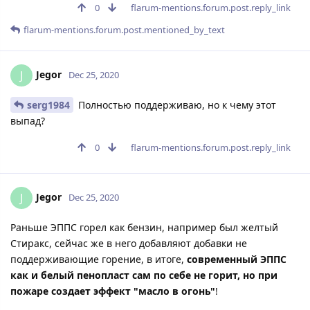
0
flarum-mentions.forum.post.reply_link
flarum-mentions.forum.post.mentioned_by_text
Jegor
J
Dec 25, 2020
serg1984
Полностью поддерживаю, но к чему этот
выпад?
0
flarum-mentions.forum.post.reply_link
Jegor
J
Dec 25, 2020
Раньше ЭППС горел как бензин, например был желтый
Стиракс, сейчас же в него добавляют добавки не
поддерживающие горение, в итоге,
современный ЭППС
как и белый пенопласт сам по себе не горит, но при
пожаре создает эффект "масло в огонь"
!