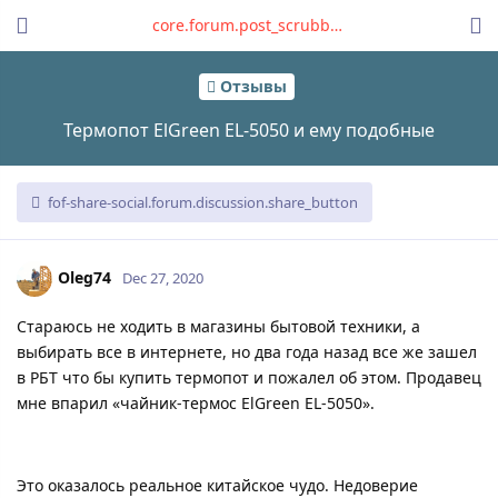
core.forum.post_scrubber.viewing_text
Отзывы
Термопот ElGreen EL-5050 и ему подобные
fof-share-social.forum.discussion.share_button
Oleg74
Dec 27, 2020
Стараюсь не ходить в магазины бытовой техники, а
выбирать все в интернете, но два года назад все же зашел
в РБТ что бы купить термопот и пожалел об этом. Продавец
мне впарил «чайник-термос ElGreen EL-5050».
Это оказалось реальное китайское чудо. Недоверие