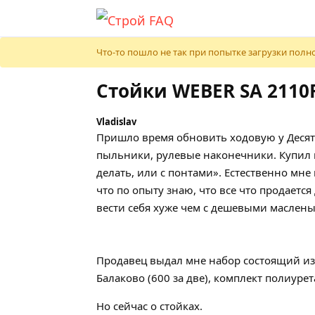
Что-то пошло не так при попытке загрузки полно
Стойки WEBER SA 2110
Vladislav
Пришло время обновить ходовую у Десятк
пыльники, рулевые наконечники. Купил в
делать, или с понтами». Естественно мне
что по опыту знаю, что все что продаетс
вести себя хуже чем с дешевыми маслены
Продавец выдал мне набор состоящий из 
Балаково (600 за две), комплект полиур
Но сейчас о стойках.