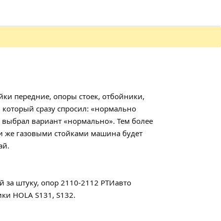
йки передние, опоры стоек, отбойники,
 который сразу спросил: «нормально
му выбрал вариант «нормально». Тем более
еми же газовыми стойками машина будет
ай.
 за штуку, опор 2110-2112 РТИавто
ки HOLA S131, S132.