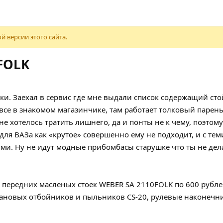
й версии этого сайта.
FOLK
и. Заехал в сервис где мне выдали список содержащий сто
се в знакомом магазинчике, там работает толковый парень
 не хотелось тратить лишнего, да и понты не к чему, поэто
я для ВАЗа как «крутое» совершенно ему не подходит, и с т
ми. Ну не идут модные прибомбасы старушке что ты не дел
передних масленых стоек WEBER SA 2110FOLK по 600 рублей
етановых отбойников и пыльников CS-20, рулевые наконечни